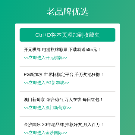
遥想公瑾当年，小乔初嫁了，雄姿英发。
羽扇纶巾，谈笑间，樯橹灰飞烟灭。
故国神游，多情应笑我，早生华发。
人生如梦，一尊还酹江月。